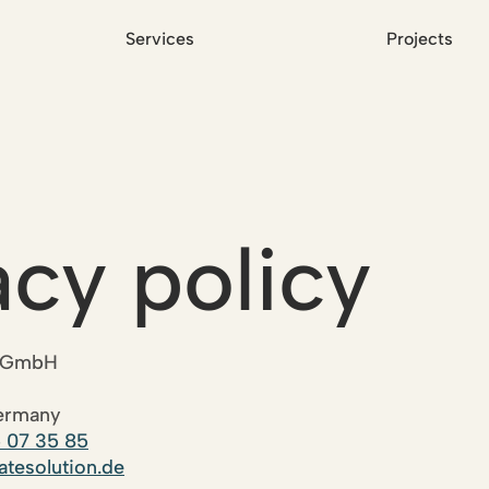
Services
Projects
acy policy
ns GmbH
ermany
5 07 35 85
atesolution.de